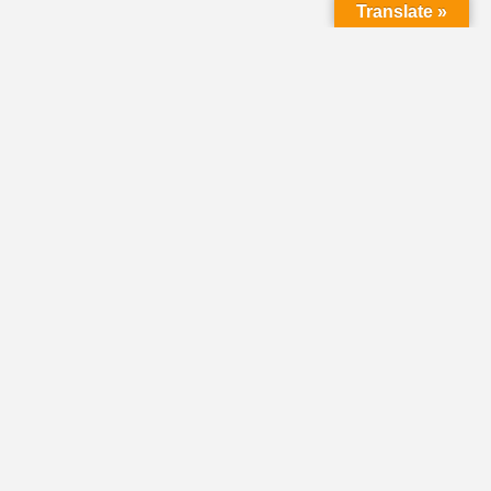
Translate »
LMC Office
(Mail will not be delivered here):
450 N. Prince Street
Lancaster PA 17603
Mailing Address:
PO Box 1635
Lancaster PA 17608-1635
717-293-5246
information@lmcchurches.org
OFFICE HOURS:
Mon–Friday: 8:00 a.m. – 4:00 p.m.
Evenings & Saturdays by appointment