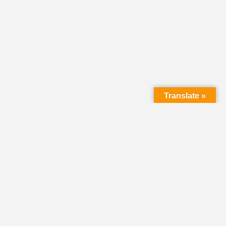
Translate »
LMC Office
(Mail will not be delivered here):
450 N. Prince Street
Lancaster PA 17603
Mailing Address:
PO Box 1635