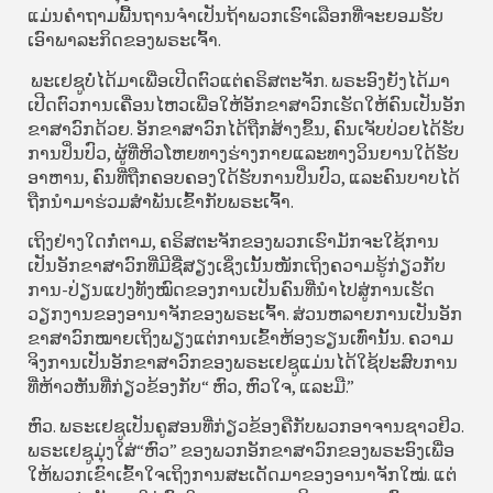
ແມ່ນຄຳຖາມພື້ນຖານຈຳເປັນຖ້າພວກເຮົາເລືອກທີ່ຈະຍອມຮັບ
ເອົາພາລະກິດຂອງພຣະເຈົ້າ.
ພະເຢຊູບໍ່ໄດ້ມາເພື່ອເປີດຕົວແຕ່ຄຣິສຕະຈັກ. ພຣະອົງຍັງໄດ້ມາ
ເປີດຕົວການເຄື່ອນໄຫວເພື່ອໃຫ້ອັກຂາສາວົກເຮັດໃຫ້ຄົນເປັນອັກ
ຂາສາວົກດ້ວຍ. ອັກຂາສາວົກໄດ້ຖືກສ້າງຂຶ້ນ, ຄົນເຈັບປ່ວຍໄດ້ຮັບ
ການປິ່ນປົວ, ຜູ້ທີ່ຫິວໂຫຍທາງຮ່າງກາຍແລະທາງວິນຍານໃດ້ຮັບ
ອາຫານ, ຄົນທີ່ຖືກຄອບຄອງໃດ້ຮັບການປິ່ນປົວ, ແລະຄົນບາບໄດ້
ຖືກນຳມາຮ່ວມສຳພັນເຂົ້າກັບພຣະເຈົ້າ.
ເຖິງຢ່າງໃດກໍ່ຕາມ, ຄຣິສຕະຈັກຂອງພວກເຮົາມັກຈະໃຊ້ການ
ເປັນອັກຂາສາວົກທີ່ມີຊື່ສຽງເຊິ່ງເນັ້ນໜັກເຖິງຄວາມຮູ້ກ່ຽວກັບ
ການ-ປ່ຽນແປງທັງໝົດຂອງການເປັນຄົນທີ່ນຳໄປສູ່ການເຮັດ
ວຽກງານຂອງອານາຈັກຂອງພຣະເຈົ້າ. ສ່ວນຫລາຍການເປັນອັກ
ຂາສາວົກໝາຍເຖິງພຽງແຕ່ການເຂົ້າຫ້ອງຮຽນເທົ່ານັ້ນ. ຄວາມ
ຈິງການເປັນອັກຂາສາວົກຂອງພຣະເຢຊູແມ່ນໄດ້ໃຊ້ປະສົບການ
ທີ່ຫ້າວຫັນທີ່ກ່ຽວຂ້ອງກັບ“ ຫົວ, ຫົວໃຈ, ແລະມື.”
ຫົວ. ພຣະເຢຊູເປັນຄູສອນທີ່ກ່ຽວຂ້ອງຄືກັບພວກອາຈານຊາວຢິວ.
ພຣະເຢຊູມຸ່ງໃສ່“ຫົວ” ຂອງພວກອັກຂາສາວົກຂອງພຣະອົງເພື່ອ
ໃຫ້ພວກເຂົາເຂົ້າໃຈເຖິງການສະເດັດມາຂອງອານາຈັກໃໝ່. ແຕ່