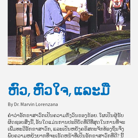
ຫົວ, ຫົວໃຈ, ແລະມື
By Dr. Marvin Lorenzana
ຄຳວ່າອັກຂາສາວົກເປັນຄວາມກັງວົນຂອງຂ້ອຍ. ໃຜເປັນຜູ້ຮັບ
ຜິດຊອບສິ່ງນີ້, ອັນໃດແມ່ນການປະຕິບັດທີ່ດີທີ່ສຸດໃນການທີ່ຈະ
ເພີ່ມທະວີອັກຂາສາວົກ, ແລະເປັນຫຍັງຄຣິສຕະຈັກທ້ອງຖິ່ນຈຶ່ງ
ພົບຄວາມຫຍຸ້ງຍາກທີ່ຈະເຮັດຫນ້າທີ່ເປັນອັກຂາສາວົກທີ່ດີ? ນີ້