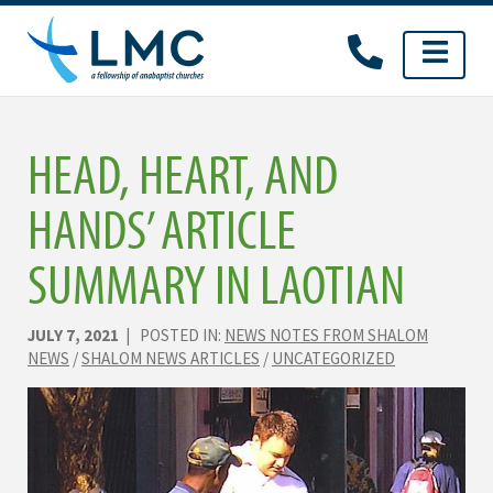
Skip
to
content
HEAD, HEART, AND
HANDS’ ARTICLE
SUMMARY IN LAOTIAN
JULY 7, 2021
| POSTED IN:
NEWS NOTES FROM SHALOM
NEWS
/
SHALOM NEWS ARTICLES
/
UNCATEGORIZED