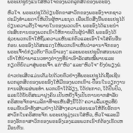
ພຣະເຢຊູຍັງແນໃສ່ຫົວໃຈຂອງພວກລູກສິດຂອງພຣະອົງ.
ຫົວໃຈ. ພຣະເຢຊູໃດ້ປ່ຽນອັກຂາສາວົກຂອງພຣະອົງຈາກຊາວ
ປະມົງທຳມະດາໃຫ້ເປັນຜູ້ຫາມະນຸດ. ເພື່ອເຮັດສິ່ງນີ້ພຣະເຢຊູໄດ້
ປ່ຽນຄວາມຕັ້ງໃຈພາຍໃນຂອງພວດເຂົາ. ພຣະອົງໄດ້ແນະນຳ
ປະສົບການຂອງພວກເຂົາໃຫ້ກາຍເປັນຜູ້ນຳທີ່ດີ. ພຣະອົງໄດ້
ຊ່ວຍພວກເຂົາໃຫ້ຖິ້ມຄວາມເຫັນແກ່ຕົວແລະເອົາໃຈໃສ່ຄົນອື່ນ
ກ່ອນ. ພຣະອົງໄດ້ສະແດງໃຫ້ພວກເຂົາເຫັນວ່າອານາຈັກຂອງ
ພຣະເຈົ້າບໍ່ກ່ຽວກັບ“ຕົວເຮົາເອງ”. ແລະພຣະເຢຊູຝຶກສອນພວກ
ເຂົາໃຫ້ນຳພາແນວທາງຕ່າງໆທີ່ນຳເອົາລັດສະໝີພາບແລະ
ກຽດຕິຍົດມາສູ່ພຣະເຈົ້າ. ແຕ່“ຫົວ” ແລະ“ຫົວໃຈ” ຍັງບໍ່ພຽງພໍ.
ຂ່າວປະເສີດແມ່ນເຕັມໄປດ້ວຍຕົວຢ່າງທີ່ພຣະເຢຊູໄດ້ເຊື້ອເຊີນ
ພວກລູກສິດຂອງພຣະອົງໃຫ້ມືຂອງພວກເຂົາເ-ປື້ອນໃນວຽກງານ
ການເຜີຍແຜ່ພະທຳ. ພວກເຂົາໃດ້ລ້ຽງ, ໃດ້ປະກາດ, ໃດ້ປິ່ນປົວ,
ແລະໃດ້ບັບຕິສະມາຝູງຄົນ.ເປັນຫຍັງຈຶ່ງເປັນການຍາກສຳລັບ
ຄຣິສຕະຈັກອາເມລິກາທີ່ຈະເຫັນສິ່ງນີ້ໃດ້? ຄວາມລົ້ມເຫຼວທີ່ບໍ່
ຍອມຮັບເອົາທັງສາມຢ່າງໄດ້ສ້າງຄວາມອ່ອນແອໃຫ້ກັບອັກຂາ
ສາວົກໃນຄຣິສຕະຈັກ. ພຣະເຢຊູມຸ່ງເເນໃສ່ຫົວ, ຫົວໃຈແລະມື
ຂອງອັກຂາສາວົກຂອງພຣະອົງເອງແລະພວກເຮົາກໍ່ຕ້ອງເຮັດເຫ
ມືອນກັນ.