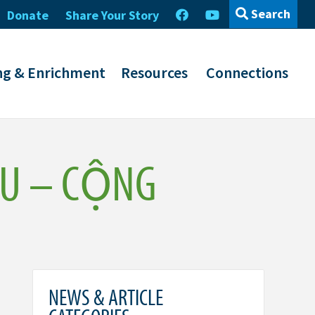
Search
Donate
Share Your Story
ng & Enrichment
Resources
Connections
ỮU – CỘNG
NEWS & ARTICLE