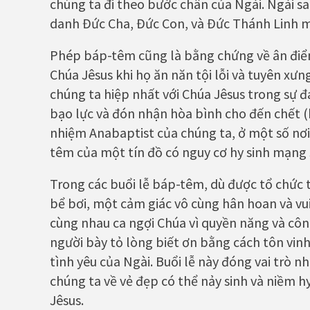
chúng ta đi theo bước chân của Ngài. Ngài s
danh Đức Cha, Đức Con, và Đức Thánh Linh m
Phép báp-têm cũng là bằng chứng về ân điể
Chúa Jêsus khi họ ăn năn tội lỗi và tuyên x
chúng ta hiệp nhất với Chúa Jêsus trong sự đ
bạo lực và đón nhận hòa bình cho đến chết (
nhiệm Anabaptist của chúng ta, ở một số nơi 
têm của một tín đồ có nguy cơ hy sinh mạng
Trong các buổi lễ báp-têm, dù được tổ chức
bể bơi, một cảm giác vô cùng hân hoan và vu
cùng nhau ca ngợi Chúa vì quyền năng và công 
người bày tỏ lòng biết ơn bằng cách tôn vin
tình yêu của Ngài. Buổi lễ này đóng vai trò
chúng ta về vẻ đẹp có thể nảy sinh và niềm 
Jêsus.