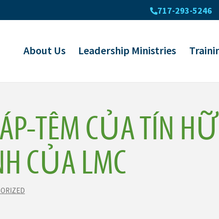
717-293-5246
About Us
Leadership Ministries
Traini
ÁP-TÊM CỦA TÍN H
H CỦA LMC
ORIZED