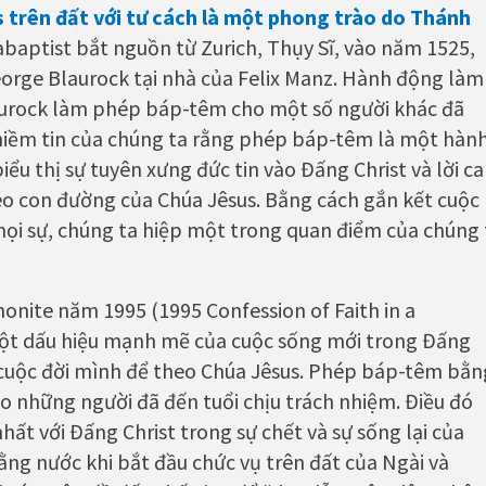
s trên đất với tư cách là một phong trào do Thánh
baptist bắt nguồn từ Zurich, Thụy Sĩ, vào năm 1525,
rge Blaurock tại nhà của Felix Manz. Hành động làm
aurock làm phép báp-têm cho một số người khác đã
 niềm tin của chúng ta rằng phép báp-têm là một hàn
u thị sự tuyên xưng đức tin vào Đấng Christ và lời c
heo con đường của Chúa Jêsus. Bằng cách gắn kết cuộc
 mọi sự, chúng ta hiệp một trong quan điểm của chúng 
onite năm 1995 (1995 Confession of Faith in a
ột dấu hiệu mạnh mẽ của cuộc sống mới trong Đấng
n cuộc đời mình để theo Chúa Jêsus. Phép báp-têm bằn
 những người đã đến tuổi chịu trách nhiệm. Điều đó
nhất với Đấng Christ trong sự chết và sự sống lại của
ng nước khi bắt đầu chức vụ trên đất của Ngài và