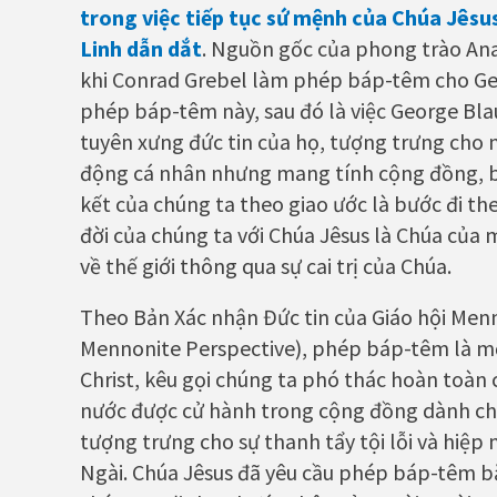
trong việc tiếp tục sứ mệnh của Chúa Jêsu
Linh dẫn dắt
. Nguồn gốc của phong trào Ana
khi Conrad Grebel làm phép báp-têm cho Geo
phép báp-têm này, sau đó là việc George Bl
tuyên xưng đức tin của họ, tượng trưng cho
động cá nhân nhưng mang tính cộng đồng, biể
kết của chúng ta theo giao ước là bước đi t
đời của chúng ta với Chúa Jêsus là Chúa của
về thế giới thông qua sự cai trị của Chúa.
Theo Bản Xác nhận Đức tin của Giáo hội Menn
Mennonite Perspective), phép báp-têm là m
Christ, kêu gọi chúng ta phó thác hoàn toà
nước được cử hành trong cộng đồng dành cho
tượng trưng cho sự thanh tẩy tội lỗi và hiệp 
Ngài. Chúa Jêsus đã yêu cầu phép báp-têm bằ