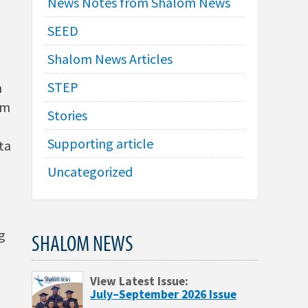
News Notes from Shalom News
SEED
Shalom News Articles
STEP
h
am
Stories
Supporting article
ta
Uncategorized
g
SHALOM NEWS
View Latest Issue:
July–September 2026 Issue