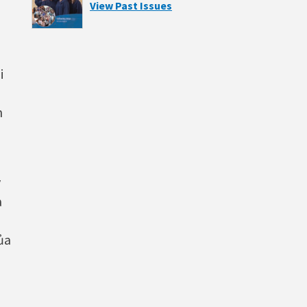
View Past Issues
i
n
y
a
ủa