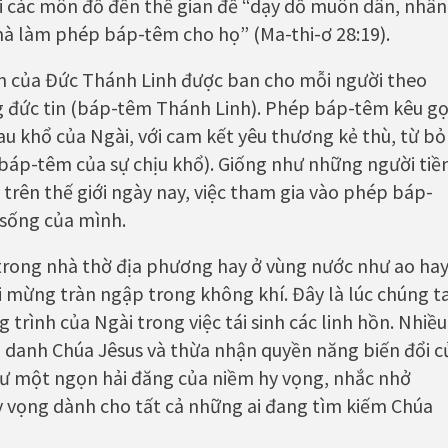
ai các môn đồ đến thế gian để “dạy dỗ muôn dân, nhân
à làm phép báp-têm cho họ” (Ma-thi-ơ 28:19).
n của Đức Thánh Linh được ban cho mỗi người theo
ưng đức tin (báp-têm Thánh Linh). Phép báp-têm kêu gọ
au khổ của Ngài, với cam kết yêu thương kẻ thù, từ bỏ
báp-têm của sự chịu khổ). Giống như những người tiề
trên thế giới ngày nay, việc tham gia vào phép báp-
 sống của mình.
 trong nhà thờ địa phương hay ở vùng nước như ao ha
i mừng tràn ngập trong không khí. Đây là lúc chúng t
trình của Ngài trong việc tái sinh các linh hồn. Nhiều
h danh Chúa Jêsus và thừa nhận quyền năng biến đổi c
 như một ngọn hải đăng của niềm hy vọng, nhắc nhở
hy vọng dành cho tất cả những ai đang tìm kiếm Chúa